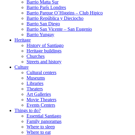
Barrio Matta Sur
Barrio Parí­s Londres
Barrio Parque O´Higgins – Club Hipico
Barrio República y Dieciocho
Barrio San Diego
Barrio San Vicente – San Eugenio
Barrio Yungay
Heritage
History of Santiago
Heritage buildings
Churches
Streets and history
Culture
Cultural centers
Museums
Libraries
Theaters
Art Galleries
Movie Theaters
Events Centers
Things to do?
Essential Santiago
Family panoramas
Where to sleep
Where to eat