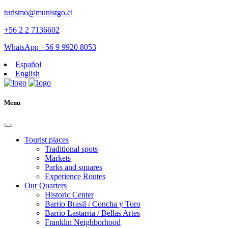
turismo@munistgo.cl
+56 2 2 7136602
WhatsApp +56 9 9920 8053
Español
English
Menu
Tourist places
Traditional spots
Markets
Parks and squares
Experience Routes
Our Quarters
Historic Center
Barrio Brasil / Concha y Toro
Barrio Lastarria / Bellas Artes
Franklin Neighborhood