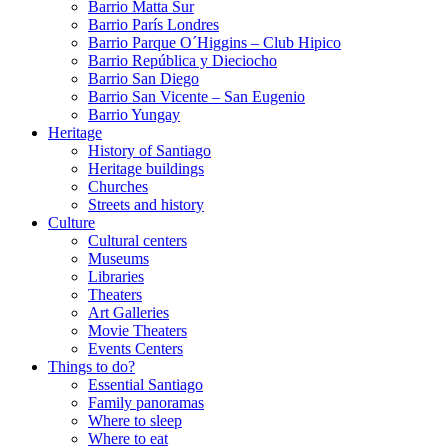
Barrio Matta Sur
Barrio Parí­s Londres
Barrio Parque O´Higgins – Club Hipico
Barrio República y Dieciocho
Barrio San Diego
Barrio San Vicente – San Eugenio
Barrio Yungay
Heritage
History of Santiago
Heritage buildings
Churches
Streets and history
Culture
Cultural centers
Museums
Libraries
Theaters
Art Galleries
Movie Theaters
Events Centers
Things to do?
Essential Santiago
Family panoramas
Where to sleep
Where to eat