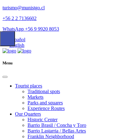
turismo@munistgo.cl
+56 2 2 7136602
WhatsApp +56 9 9920 8053
Español
English
Menu
Tourist places
Traditional spots
Markets
Parks and squares
Experience Routes
Our Quarters
Historic Center
Barrio Brasil / Concha y Toro
Barrio Lastarria / Bellas Artes
Franklin Neighborhood