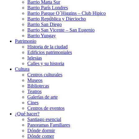
Barrio Matta Sur
Barrio Parí­s Londres
Barrio Parque O´Higgins – Club Hipico
Barrio República y Dieciocho
Barrio San Diego
Barrio San Vicente – San Eugenio
Barrio Yungay
Patrimonio
Historia de la ciudad
Edificios patrimoniales
Iglesias
Calles y su historia
Cultura
Centros culturales
Museos
Bibliotecas
Teatros
Galerí­as de arte
Cines
Centros de eventos
¿Qué hacer?
Santiago esencial
Panoramas Familiares
Dónde dormir
Dónde comer