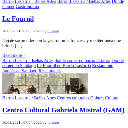
Barrio Lastarria - Bellas Artes
Barrio Lastarria / Bellas Artes
Donde
Comer
Gastronomía
Le Fournil
16/03/2021
/
02/05/2025
by
turismo
Déjate sorprender con la gastronomía francesa y mediterránea que
brinda […]
Read more »
Barrio Lastarria Bellas Artes
donde comer en barrio lastarria
Donde
comer en Santiago
Le Fournil en Barrio Lastarria
Restaurante
francés en Santiago
Restaurantes
Barrio Lastarria / Bellas Artes
Centros culturales
Cultura
Cultura
Centro Cultural Gabriela Mistral (GAM)
16/03/2021
/
07/04/2026
by
turismo