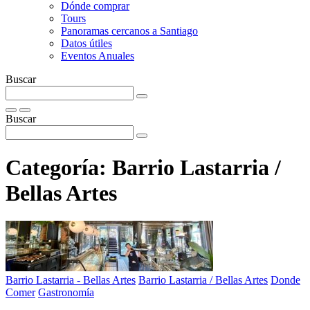
Dónde comprar
Tours
Panoramas cercanos a Santiago
Datos útiles
Eventos Anuales
Buscar
Buscar
Categoría:
Barrio Lastarria /
Bellas Artes
Barrio Lastarria - Bellas Artes
Barrio Lastarria / Bellas Artes
Donde
Comer
Gastronomía