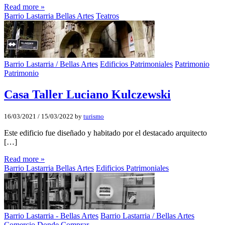
Read more »
Barrio Lastarria Bellas Artes
Teatros
Barrio Lastarria / Bellas Artes
Edificios Patrimoniales
Patrimonio
Patrimonio
Casa Taller Luciano Kulczewski
16/03/2021
/
15/03/2022
by
turismo
Este edificio fue diseñado y habitado por el destacado arquitecto
[…]
Read more »
Barrio Lastarria Bellas Artes
Edificios Patrimoniales
Barrio Lastarria - Bellas Artes
Barrio Lastarria / Bellas Artes
Comercio
Donde Comprar