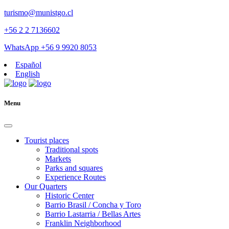
turismo@munistgo.cl
+56 2 2 7136602
WhatsApp +56 9 9920 8053
Español
English
Menu
Tourist places
Traditional spots
Markets
Parks and squares
Experience Routes
Our Quarters
Historic Center
Barrio Brasil / Concha y Toro
Barrio Lastarria / Bellas Artes
Franklin Neighborhood