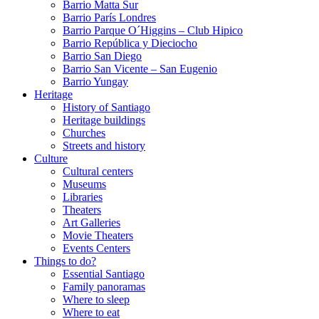
Barrio Matta Sur
Barrio Parí­s Londres
Barrio Parque O´Higgins – Club Hipico
Barrio República y Dieciocho
Barrio San Diego
Barrio San Vicente – San Eugenio
Barrio Yungay
Heritage
History of Santiago
Heritage buildings
Churches
Streets and history
Culture
Cultural centers
Museums
Libraries
Theaters
Art Galleries
Movie Theaters
Events Centers
Things to do?
Essential Santiago
Family panoramas
Where to sleep
Where to eat