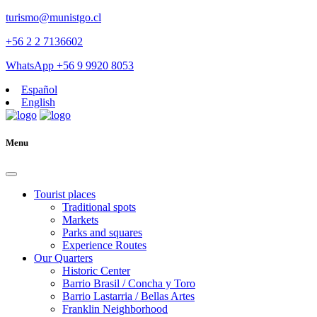
turismo@munistgo.cl
+56 2 2 7136602
WhatsApp +56 9 9920 8053
Español
English
Menu
Tourist places
Traditional spots
Markets
Parks and squares
Experience Routes
Our Quarters
Historic Center
Barrio Brasil / Concha y Toro
Barrio Lastarria / Bellas Artes
Franklin Neighborhood