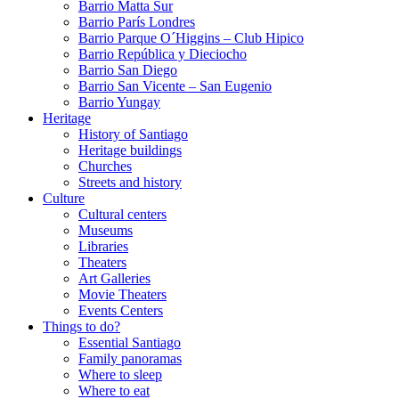
Barrio Matta Sur
Barrio Parí­s Londres
Barrio Parque O´Higgins – Club Hipico
Barrio República y Dieciocho
Barrio San Diego
Barrio San Vicente – San Eugenio
Barrio Yungay
Heritage
History of Santiago
Heritage buildings
Churches
Streets and history
Culture
Cultural centers
Museums
Libraries
Theaters
Art Galleries
Movie Theaters
Events Centers
Things to do?
Essential Santiago
Family panoramas
Where to sleep
Where to eat