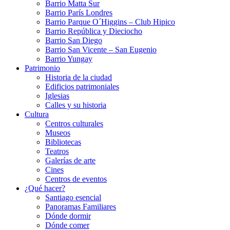
Barrio Matta Sur
Barrio Parí­s Londres
Barrio Parque O´Higgins – Club Hipico
Barrio República y Dieciocho
Barrio San Diego
Barrio San Vicente – San Eugenio
Barrio Yungay
Patrimonio
Historia de la ciudad
Edificios patrimoniales
Iglesias
Calles y su historia
Cultura
Centros culturales
Museos
Bibliotecas
Teatros
Galerí­as de arte
Cines
Centros de eventos
¿Qué hacer?
Santiago esencial
Panoramas Familiares
Dónde dormir
Dónde comer