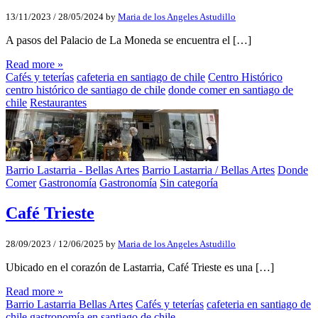
13/11/2023
/
28/05/2024
by
Maria de los Angeles Astudillo
A pasos del Palacio de La Moneda se encuentra el […]
Read more »
Cafés y teterías
cafeteria en santiago de chile
Centro Histórico
centro histórico de santiago de chile
donde comer en santiago de
chile
Restaurantes
Barrio Lastarria - Bellas Artes
Barrio Lastarria / Bellas Artes
Donde
Comer
Gastronomía
Gastronomía
Sin categoría
Café Trieste
28/09/2023
/
12/06/2025
by
Maria de los Angeles Astudillo
Ubicado en el corazón de Lastarria, Café Trieste es una […]
Read more »
Barrio Lastarria Bellas Artes
Cafés y teterías
cafeteria en santiago de
chile
gastronomía en santiago de chile