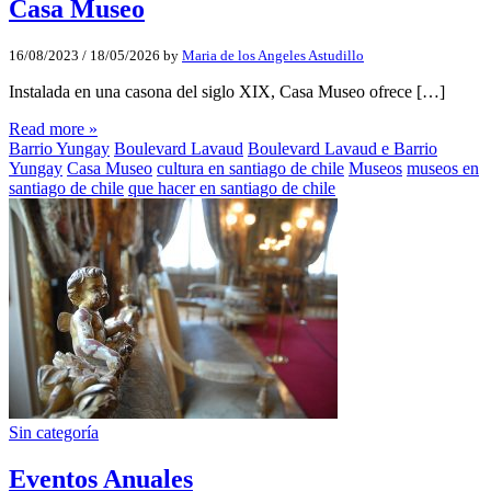
Casa Museo
16/08/2023
/
18/05/2026
by
Maria de los Angeles Astudillo
Instalada en una casona del siglo XIX, Casa Museo ofrece […]
Read more »
Barrio Yungay
Boulevard Lavaud
Boulevard Lavaud e Barrio
Yungay
Casa Museo
cultura en santiago de chile
Museos
museos en
santiago de chile
que hacer en santiago de chile
Sin categoría
Eventos Anuales