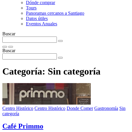
Dónde comprar
Tours
Panoramas cercanos a Santiago
Datos útiles
Eventos Anuales
Buscar
Buscar
Categoría:
Sin categoría
Centro Histórico
Centro Histórico
Donde Comer
Gastronomía
Sin
categoría
Café Primmo