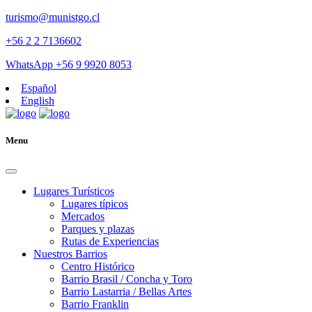
turismo@munistgo.cl
+56 2 2 7136602
WhatsApp +56 9 9920 8053
Español
English
Menu
Lugares Turísticos
Lugares tí­picos
Mercados
Parques y plazas
Rutas de Experiencias
Nuestros Barrios
Centro Histórico
Barrio Brasil / Concha y Toro
Barrio Lastarria / Bellas Artes
Barrio Franklin