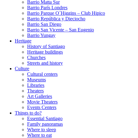
Barrio Matta Sur
Barrio Parí­s Londres
Barrio Parque O´Higgins – Club Hipico
Barrio República y Dieciocho
Barrio San Diego
Barrio San Vicente – San Eugenio
Barrio Yungay
Heritage
History of Santiago
Heritage buildings
Churches
Streets and history
Culture
Cultural centers
Museums
Libraries
Theaters
Art Galleries
Movie Theaters
Events Centers
Things to do?
Essential Santiago
Family panoramas
Where to sleep
Where to eat