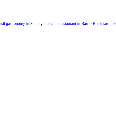
sil
gastronomy in Santiago de Chile
restaurant in Barrio Brasil
sushi b