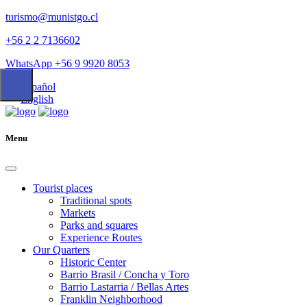
turismo@munistgo.cl
+56 2 2 7136602
WhatsApp +56 9 9920 8053
Español
English
Menu
Tourist places
Traditional spots
Markets
Parks and squares
Experience Routes
Our Quarters
Historic Center
Barrio Brasil / Concha y Toro
Barrio Lastarria / Bellas Artes
Franklin Neighborhood