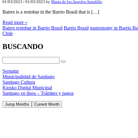
01/03/2023
/
01/03/2023
by
Maria de los Angeles Astudillo
Baires is a restobar in the Barrio Brasil that is […]
Read more »
Baires restobar in Barrio Brasil
Barrio Brasil
gastronomy in Barrio Bra
Chile
BUSCANDO
Sernatur
Municipalidad de Santiago
Santiago Cultura
Kiosko Digital Municipal
Santiago en línea – Trámites y pagos
Jump Months
Current Month