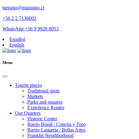
turismo@munistgo.cl
+56 2 2 7136602
WhatsApp +56 9 9920 8053
Español
English
Menu
Tourist places
Traditional spots
Markets
Parks and squares
Experience Routes
Our Quarters
Historic Center
Barrio Brasil / Concha y Toro
Barrio Lastarria / Bellas Artes
Franklin Neighborhood