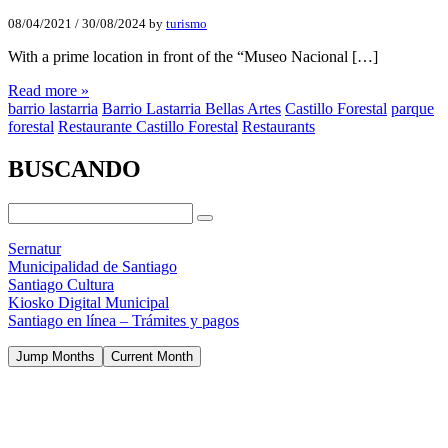
08/04/2021
/
30/08/2024
by
turismo
With a prime location in front of the “Museo Nacional […]
Read more »
barrio lastarria
Barrio Lastarria Bellas Artes
Castillo Forestal
parque
forestal
Restaurante Castillo Forestal
Restaurants
BUSCANDO
Sernatur
Municipalidad de Santiago
Santiago Cultura
Kiosko Digital Municipal
Santiago en línea – Trámites y pagos
Jump Months
Current Month