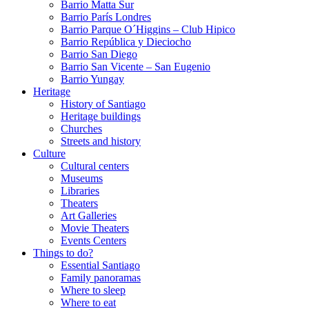
Barrio Matta Sur
Barrio Parí­s Londres
Barrio Parque O´Higgins – Club Hipico
Barrio República y Dieciocho
Barrio San Diego
Barrio San Vicente – San Eugenio
Barrio Yungay
Heritage
History of Santiago
Heritage buildings
Churches
Streets and history
Culture
Cultural centers
Museums
Libraries
Theaters
Art Galleries
Movie Theaters
Events Centers
Things to do?
Essential Santiago
Family panoramas
Where to sleep
Where to eat