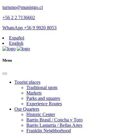
turismo@munistgo.cl
+56 2 2 7136602
WhatsApp +56 9 9920 8053
Español
English
Menu
Tourist places
Traditional spots
Markets
Parks and squares
Experience Routes
Our Quarters
Historic Center
Barrio Brasil / Concha y Toro
Barrio Lastarria / Bellas Artes
Franklin Neighborhood