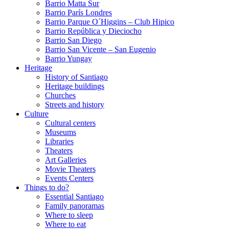
Barrio Matta Sur
Barrio Parí­s Londres
Barrio Parque O´Higgins – Club Hipico
Barrio República y Dieciocho
Barrio San Diego
Barrio San Vicente – San Eugenio
Barrio Yungay
Heritage
History of Santiago
Heritage buildings
Churches
Streets and history
Culture
Cultural centers
Museums
Libraries
Theaters
Art Galleries
Movie Theaters
Events Centers
Things to do?
Essential Santiago
Family panoramas
Where to sleep
Where to eat