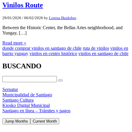
Vinilos Route
29/01/2026
/
06/02/2026
by
Lorena Huidobro
Between the Historic Center, the Bellas Artes neighborhood, and
Yungay, […]
Read more »
donde comprar vinilos en santiago de chile
ruta de vinilos
vinilos en
barrio yungay
vinilos en centro histórico
vinilos en santiago de chile
BUSCANDO
Sernatur
Municipalidad de Santiago
Santiago Cultura
Kiosko Digital Municipal
Santiago en línea – Trámites y pagos
Jump Months
Current Month