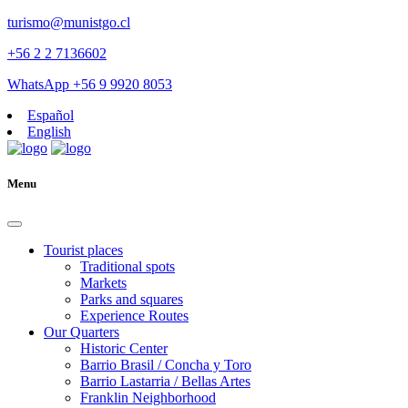
turismo@munistgo.cl
+56 2 2 7136602
WhatsApp +56 9 9920 8053
Español
English
Menu
Tourist places
Traditional spots
Markets
Parks and squares
Experience Routes
Our Quarters
Historic Center
Barrio Brasil / Concha y Toro
Barrio Lastarria / Bellas Artes
Franklin Neighborhood