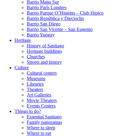
Barrio Matta Sur
Barrio Parí­s Londres
Barrio Parque O´Higgins – Club Hipico
Barrio República y Dieciocho
Barrio San Diego
Barrio San Vicente – San Eugenio
Barrio Yungay
Heritage
History of Santiago
Heritage buildings
Churches
Streets and history
Culture
Cultural centers
Museums
Libraries
Theaters
Art Galleries
Movie Theaters
Events Centers
Things to do?
Essential Santiago
Family panoramas
Where to sleep
Where to eat