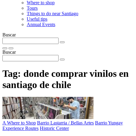
Where to shop
Tours
Things to do near Santiago
Useful tips
Annual Events
Buscar
Buscar
Tag:
donde comprar vinilos en
santiago de chile
A Where to Shop
Barrio Lastarria / Bellas Artes
Barrio Yungay
Experience Routes
Historic Center