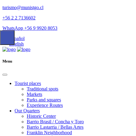
turismo@munistgo.cl
+56 2 2 7136602
WhatsApp +56 9 9920 8053
Español
English
Menu
Tourist places
Traditional spots
Markets
Parks and squares
Experience Routes
Our Quarters
Historic Center
Barrio Brasil / Concha y Toro
Barrio Lastarria / Bellas Artes
Franklin Neighborhood