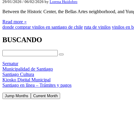
29/01/2026
/
06/02/2026
by
Lorena Huidobro
Between the Historic Center, the Bellas Artes neighborhood, and Yu
Read more »
donde comprar vinilos en santiago de chile
ruta de vinilos
vinilos en 
BUSCANDO
Sernatur
Municipalidad de Santiago
Santiago Cultura
Kiosko Digital Municipal
Santiago en línea – Trámites y pagos
Jump Months
Current Month