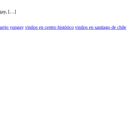
ngay, […]
barrio yungay
vinilos en centro histórico
vinilos en santiago de chile