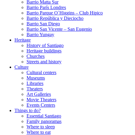
Barrio Matta Sur
Barrio Parí­s Londres
Barrio Parque O´Higgins – Club Hipico
Barrio República y Dieciocho
Barrio San Diego
Barrio San Vicente – San Eugenio
Barrio Yungay
Heritage
History of Santiago
Heritage buildings
Churches
Streets and history
Culture
Cultural centers
Museums
Libraries
Theaters
Art Galleries
Movie Theaters
Events Centers
Things to do?
Essential Santiago
Family panoramas
Where to sleep
Where to eat